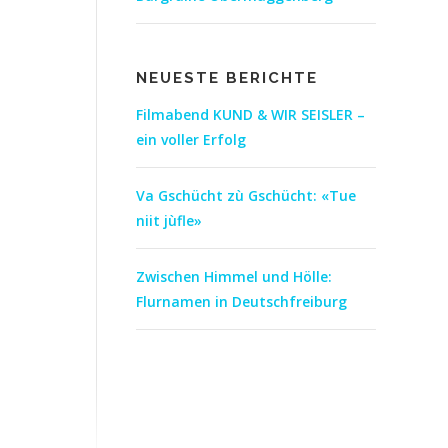
NEUESTE BERICHTE
Filmabend KUND & WIR SEISLER –
ein voller Erfolg
Va Gschücht zù Gschücht: «Tue
niit jùfle»
Zwischen Himmel und Hölle:
Flurnamen in Deutschfreiburg