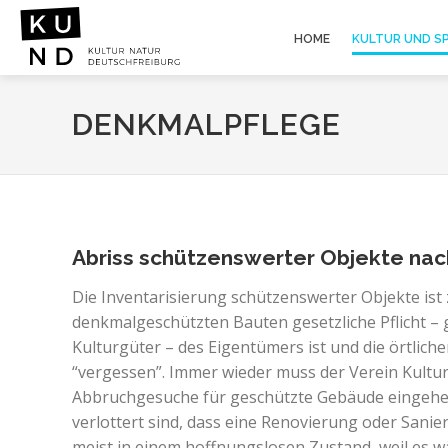
HOME
KULTUR UND S
DENKMALPFLEGE
Abriss schützenswerter Objekte nac
Die Inventarisierung schützenswerter Objekte ist
denkmalgeschützten Bauten gesetzliche Pflicht – 
Kulturgüter – des Eigentümers ist und die örtlic
“vergessen”. Immer wieder muss der Verein Kultur
Abbruchgesuche für geschützte Gebäude eingehen
verlottert sind, dass eine Renovierung oder Sanie
meist in einem hoffnungslosen Zustand, weil es wä