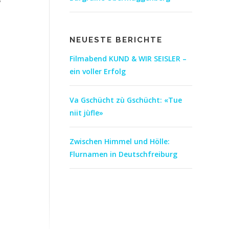
NEUESTE BERICHTE
Filmabend KUND & WIR SEISLER –
ein voller Erfolg
Va Gschücht zù Gschücht: «Tue
niit jùfle»
Zwischen Himmel und Hölle:
Flurnamen in Deutschfreiburg