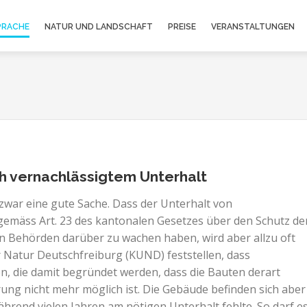
PRACHE
NATUR UND LANDSCHAFT
PREISE
VERANSTALTUNGEN
h vernachlässigtem Unterhalt
 zwar eine gute Sache. Dass der Unterhalt von
gemäss Art. 23 des kantonalen Gesetzes über den Schutz de
hen Behörden darüber zu wachen haben, wird aber allzu oft
 Natur Deutschfreiburg (KUND) feststellen, dass
, die damit begründet werden, dass die Bauten derart
rung nicht mehr möglich ist. Die Gebäude befinden sich aber
hrend vielen Jahren am nötigen Unterhalt fehlte. So darf e